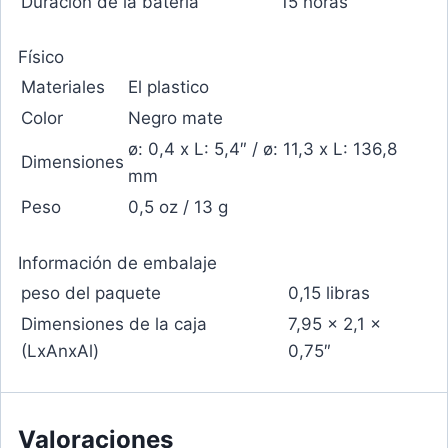
Duración de la batería
15 horas
Físico
Materiales
El plastico
Color
Negro mate
ø: 0,4 x L: 5,4″ / ø: 11,3 x L: 136,8
Dimensiones
mm
Peso
0,5 oz / 13 g
Información de embalaje
peso del paquete
0,15 libras
Dimensiones de la caja
7,95 x 2,1 x
(LxAnxAl)
0,75″
Valoraciones