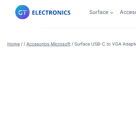
Skip
to
Surface
Acceso
content
Home
/
/
Accesorios Microsoft
/
Surface USB-C to VGA Adapt