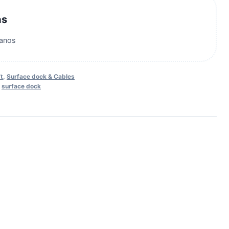
as
anos
t
,
Surface dock & Cables
,
surface dock